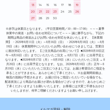
13
14
15
16
17
18
19
20
21
22
23
24
25
26
27
28
29
30
※赤字は休業日となります。（平日営業時間／10：00～17:00） ～～～夏季
休業中の発送・お問い合わせ対応について～～～ 誠に勝手ながら、下記の
期間は商品の発送およびお問い合わせ対応を休止いたします。 【休業期
間】 ・2026年8月11日（火）～8月16日（日） ・2026年8月18日（火）～8月
19日（水） 休業期間中にいただいたお問い合わせにつきましては、営業日
に順次対応いたします。 【ご注文商品の出荷について】 ■2026年8月10日正
午～8月16日（日）までにいただいたご注文 → 8月17日（月）に出荷予定と
なります。 ■2026年8月17日（月）～8月19日（水）にいただいたご注文 → 8
月20日（木）に出荷予定となります。 なお、2026年8月10日（月）正午～8
月19日（水）にいただいたご注文につきましては、お届け希望日のご指定を
承ることができません。あらかじめご了承ください。 ※お盆期間前後は、
物流の混雑が予想されます。 お届け日をご指定いただいている場合でも、
配送状況により商品のお届けが遅れる場合がございますので、あらかじめご
了承くださいますようお願いいたします。 お客様には大変ご不便をおかけ
いたしますが、何卒ご理解くださいますようお願い申し上げます。
メルマガ登録・解除