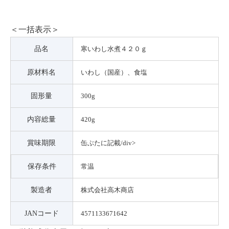
＜一括表示＞
品名
寒いわし水煮４２０ｇ
原材料名
いわし（国産）、食塩
固形量
300g
内容総量
420g
賞味期限
缶ぶたに記載/div>
保存条件
常温
製造者
株式会社高木商店
JANコード
4571133671642