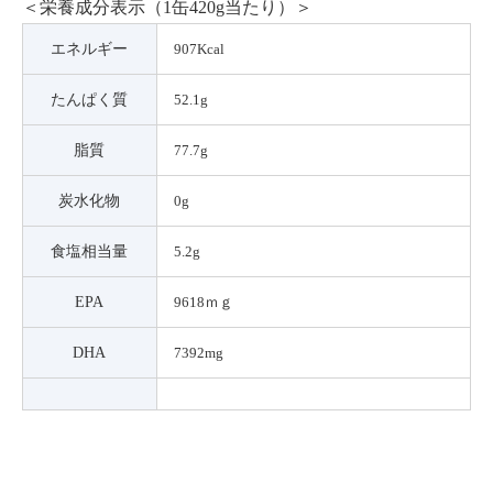
＜栄養成分表示（1缶420g当たり）＞
エネルギー
907Kcal
たんぱく質
52.1g
脂質
77.7g
炭水化物
0g
食塩相当量
5.2g
EPA
9618ｍｇ
DHA
7392mg