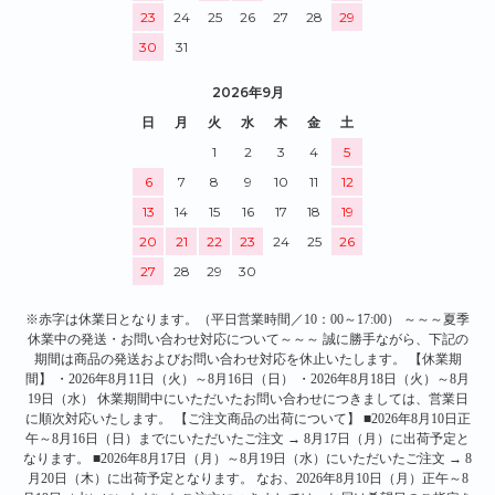
23
24
25
26
27
28
29
30
31
2026年9月
日
月
火
水
木
金
土
1
2
3
4
5
6
7
8
9
10
11
12
13
14
15
16
17
18
19
20
21
22
23
24
25
26
27
28
29
30
※赤字は休業日となります。（平日営業時間／10：00～17:00） ～～～夏季
休業中の発送・お問い合わせ対応について～～～ 誠に勝手ながら、下記の
期間は商品の発送およびお問い合わせ対応を休止いたします。 【休業期
間】 ・2026年8月11日（火）～8月16日（日） ・2026年8月18日（火）～8月
19日（水） 休業期間中にいただいたお問い合わせにつきましては、営業日
に順次対応いたします。 【ご注文商品の出荷について】 ■2026年8月10日正
午～8月16日（日）までにいただいたご注文 → 8月17日（月）に出荷予定と
なります。 ■2026年8月17日（月）～8月19日（水）にいただいたご注文 → 8
月20日（木）に出荷予定となります。 なお、2026年8月10日（月）正午～8