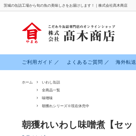
茨城の缶詰工場から旬の魚の美味しさをお届けします！｜株式会社髙木商店
さば缶詰
全商品一覧
よくあるご質問
さんま
水煮
素材へ
くじら缶詰
おかずやおつまみに！食べきりサイズ缶
サーモ
カレー
ご利用ガイド ／
よくあるご質問 ／
海外転送
詰
さんま缶詰
寒いわしシリーズ
ホーム
いわし缶詰
全商品一覧
味噌味
朝獲れシリーズ※現在休売中
朝獲れいわし味噌煮【セッ