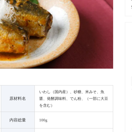
いわし（国内産）、砂糖、米みそ、魚
原材料名
醤、発酵調味料、でん粉、（一部に大豆
を含む）
内容総量
100g