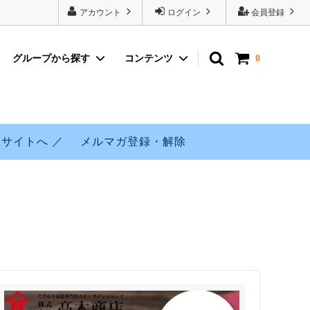
アカウント
ログイン
会員登録
グループから探す
コンテンツ
0
購入につ
ギフトセット
醤油味
寒さばシリーズ販売再開のお知らせ
ぶり缶詰
寒さばシリーズ
サイトへ ／
メルマガ登録・解除