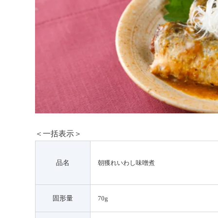
＜一括表示＞
品名
朝獲れいわし味噌煮
固形量
70g