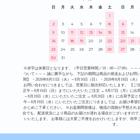
日
月
火
水
木
金
土
日
月
1
2
3
4
5
6
7
8
6
7
9
10
11
12
13
14
15
13
14
16
17
18
19
20
21
22
20
21
23
24
25
26
27
28
29
27
28
30
31
※赤字は休業日となります。（平日営業時間／10：00～17:00） 
ついて～～～ 誠に勝手ながら、下記の期間は商品の発送およびお問い
間】 ・2026年8月11日（火）～8月16日（日） ・2026年8月18日
お問い合わせにつきましては、営業日に順次対応いたします。 【ご注文商
正午～8月16日（日）までにいただいたご注文 → 8月17日（月）に出荷
～8月19日（水）にいただいたご注文 → 8月20日（木）に出荷予定とな
午～8月19日（水）にいただいたご注文につきましては、お届け希望
かじめご了承ください。 ※お盆期間前後は、物流の混雑が予想されま
合でも、配送状況により商品のお届けが遅れる場合がございますので
いいたします。 お客様には大変ご不便をおかけいたしますが、何卒
す。