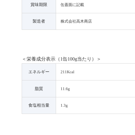
賞味期限
缶蓋面に記載
製造者
株式会社高木商店
＜栄養成分表示（1缶100g当たり）＞
エネルギー
211Kcal
脂質
11.6g
食塩相当量
1.3g