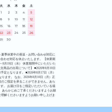
火
水
木
金
土
1
2
3
4
5
8
9
10
11
12
15
16
17
18
19
22
23
24
25
26
29
30
～～～夏季休業中の発送・お問い合わせ対応に
合わせ対応を休止いたします。 【休業期
（火）～8月19日（水） 休業期間中にいただいた
品の出荷について】 ■2026年8月10日
予定となります。 ■2026年8月17日（月）
ります。 なお、2026年8月10日（月）正
日のご指定を承ることができません。あら
す。 お届け日をご指定いただいている場
、あらかじめご了承くださいますようお願
ご理解くださいますようお願い申し上げま