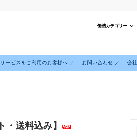
缶詰カテゴリー
缶詰
のこだわり
いわし缶詰
味噌味
海外転送サービスを利用したご
いて
ン缶詰
味
まぐろ缶詰
朝獲れシリーズ※現在休売中
サービスをご利用のお客様へ ／
お問い合わせ ／
会社
ト・送料込み】