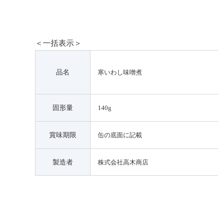
＜一括表示＞
品名
寒いわし味噌煮
固形量
140g
賞味期限
缶の底面に記載
製造者
株式会社高木商店