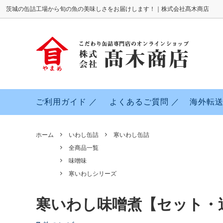
茨城の缶詰工場から旬の魚の美味しさをお届けします！｜株式会社髙木商店
さば缶詰
全商品一覧
よくあるご質問
さんま
水煮
素材へ
くじら缶詰
おかずやおつまみに！食べきりサイズ缶
サーモ
カレー
ご利用ガイド ／
よくあるご質問 ／
海外転送
詰
さんま缶詰
寒いわしシリーズ
ホーム
いわし缶詰
寒いわし缶詰
全商品一覧
味噌味
寒いわしシリーズ
寒いわし味噌煮【セット・