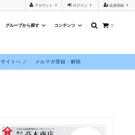
アカウント
ログイン
会員登録
グループから探す
コンテンツ
0
購入につ
ギフトセット
醤油味
寒さばシリーズ販売再開のお知らせ
ぶり缶詰
寒さばシリーズ
サイトへ ／
メルマガ登録・解除