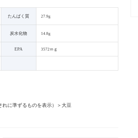
たんぱく質
27.9g
炭水化物
14.8g
EPA
3572ｍｇ
それに準ずるものを表示）＞大豆