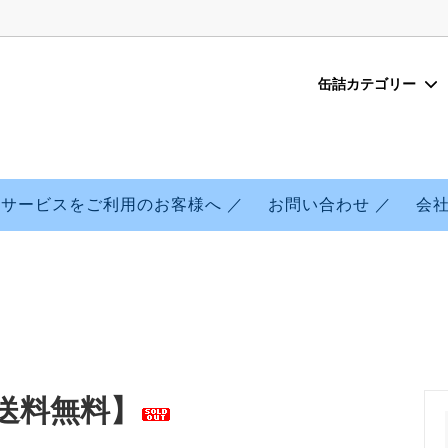
缶詰カテゴリー
缶詰
のこだわり
いわし缶詰
味噌味
海外転送サービスを利用したご
いて
ン缶詰
味
まぐろ缶詰
朝獲れシリーズ※現在休売中
サービスをご利用のお客様へ ／
お問い合わせ ／
会社
送料無料】