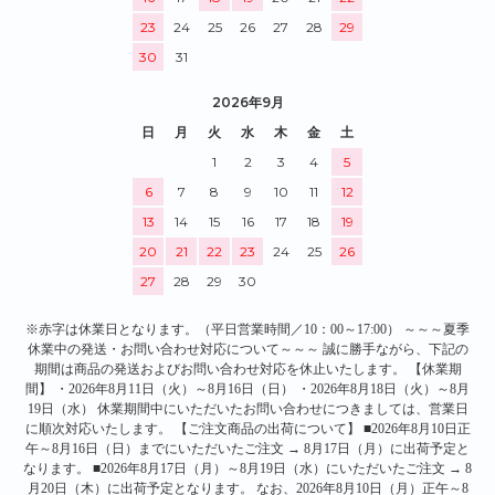
23
24
25
26
27
28
29
30
31
2026年9月
日
月
火
水
木
金
土
1
2
3
4
5
6
7
8
9
10
11
12
13
14
15
16
17
18
19
20
21
22
23
24
25
26
27
28
29
30
※赤字は休業日となります。（平日営業時間／10：00～17:00） ～～～夏季
休業中の発送・お問い合わせ対応について～～～ 誠に勝手ながら、下記の
期間は商品の発送およびお問い合わせ対応を休止いたします。 【休業期
間】 ・2026年8月11日（火）～8月16日（日） ・2026年8月18日（火）～8月
19日（水） 休業期間中にいただいたお問い合わせにつきましては、営業日
に順次対応いたします。 【ご注文商品の出荷について】 ■2026年8月10日正
午～8月16日（日）までにいただいたご注文 → 8月17日（月）に出荷予定と
なります。 ■2026年8月17日（月）～8月19日（水）にいただいたご注文 → 8
月20日（木）に出荷予定となります。 なお、2026年8月10日（月）正午～8