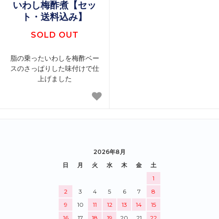
いわし梅酢煮【セッ
ト・送料込み】
SOLD OUT
脂の乗ったいわしを梅酢ベー
スのさっぱりした味付けで仕
上げました
2026年8月
日
月
火
水
木
金
土
1
2
3
4
5
6
7
8
9
10
11
12
13
14
15
16
17
18
19
20
21
22