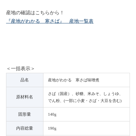
産地の確認はこちらから！
『産地がわかる 寒さば』 産地一覧表
＜一括表示＞
品名
産地がわかる 寒さば味噌煮
さば（国産）、砂糖、米みそ、しょうゆ、
原材料名
でん粉、(一部に小麦・さば・大豆を含む)
固形量
140g
内容総量
190g