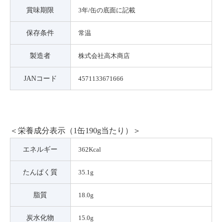
賞味期限
3年/缶の底面に記載
保存条件
常温
製造者
株式会社高木商店
JANコード
4571133671666
＜栄養成分表示（1缶190g当たり）＞
エネルギー
362Kcal
たんぱく質
35.1g
脂質
18.0g
炭水化物
15.0g