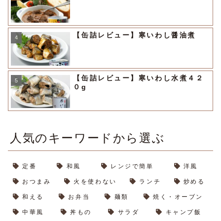
【缶詰レビュー】寒いわし醤油煮
【缶詰レビュー】寒いわし水煮４２
０g
人気のキーワードから選ぶ
定番
和風
レンジで簡単
洋風
おつまみ
火を使わない
ランチ
炒める
和える
お弁当
麺類
焼く・オーブン
中華風
丼もの
サラダ
キャンプ飯