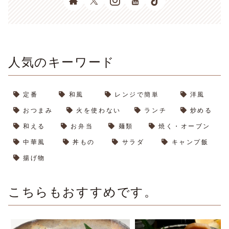
人気のキーワード
定番
和風
レンジで簡単
洋風
おつまみ
火を使わない
ランチ
炒める
和える
お弁当
麺類
焼く・オーブン
中華風
丼もの
サラダ
キャンプ飯
揚げ物
こちらもおすすめです。