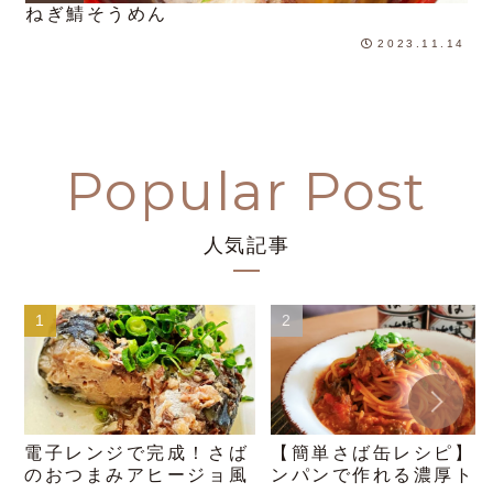
ねぎ鯖そうめん
2023.11.14
人気記事
電子レンジで完成！さば
【簡単さば缶レシピ】
のおつまみアヒージョ風
ンパンで作れる濃厚ト