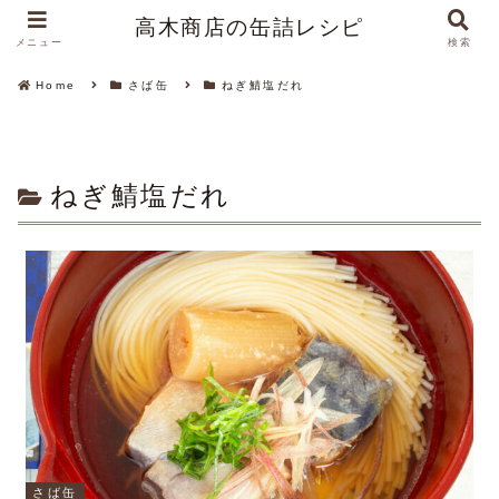
高木商店の缶詰レシピ
メニュー
検索
Home
さば缶
ねぎ鯖塩だれ
ねぎ鯖塩だれ
さば缶