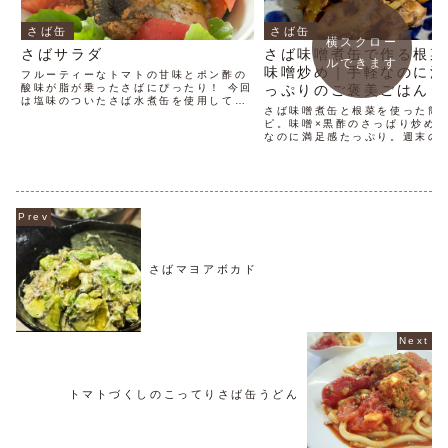
さば缶
さば缶
横スクロー
さばサラダ
さば味噌煮缶で作る根菜
ルできます
味噌炒め｜手軽なのに満
フルーティーなトマトの甘味とポン酢の
酸味が脂が乗ったさばにぴったり！ 今回
っぷりのご褒美ごはん
は塩味のついたさば水煮缶を使用してい
さば味噌煮缶と根菜を使った簡
ますが、お好みで食塩不使用のものに変
ピ。味噌×黒酢のさっぱり炒め
えてもおいしくいただけます。
なのに満足感たっぷり。週末の
はんにもおすすめです。
さばマヨアボカド
トマトづくしのこってりさば缶うどん