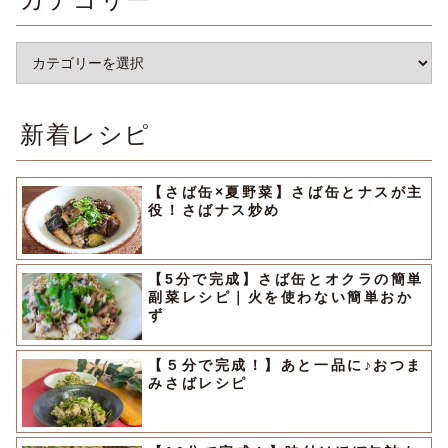
新着レシピ
【さば缶×夏野菜】さば缶とナスが主
役！さばナス炒め
【5分で完成】さば缶とオクラの簡単
副菜レシピ｜火を使わない簡単おか
ず
【５分で完成！】あと一品に♪おつま
みさばレシピ