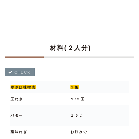
材料(２人分)
寒さば味噌煮
１缶
玉ねぎ
１/２玉
バター
１５ｇ
薬味ねぎ
お好みで