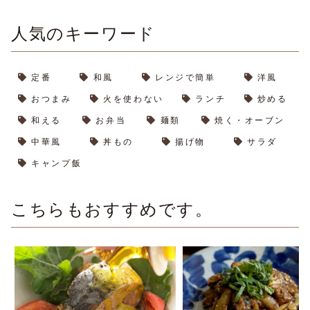
人気のキーワード
定番
和風
レンジで簡単
洋風
おつまみ
火を使わない
ランチ
炒める
和える
お弁当
麺類
焼く・オーブン
中華風
丼もの
揚げ物
サラダ
キャンプ飯
こちらもおすすめです。