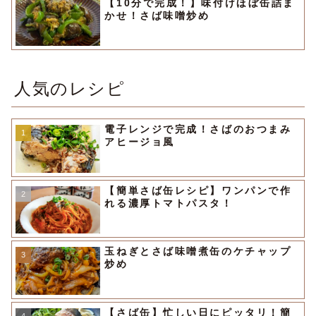
【10分で完成！】味付けほぼ缶詰ま
かせ！さば味噌炒め
人気のレシピ
電子レンジで完成！さばのおつまみ
アヒージョ風
【簡単さば缶レシピ】ワンパンで作
れる濃厚トマトパスタ！
玉ねぎとさば味噌煮缶のケチャップ
炒め
【さば缶】忙しい日にピッタリ！簡