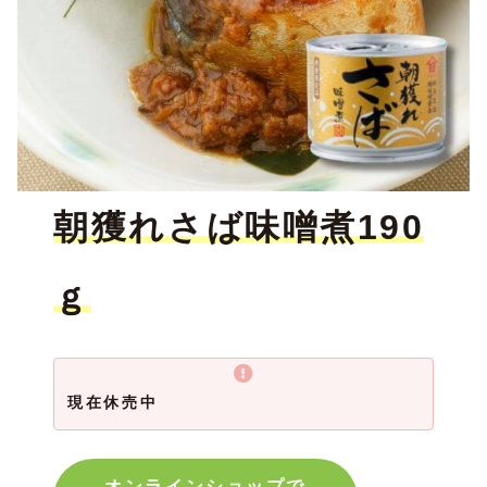
朝獲れさば味噌煮190
ｇ
現在休売中
オンラインショップで