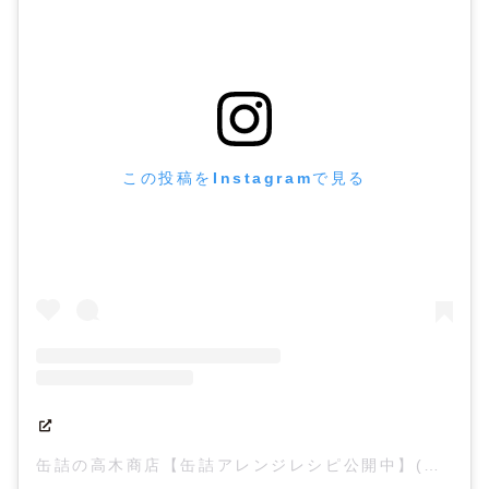
この投稿をInstagramで見る
缶詰の高木商店【缶詰アレンジレシピ公開中】(@takagi_shouten)がシェアした投稿