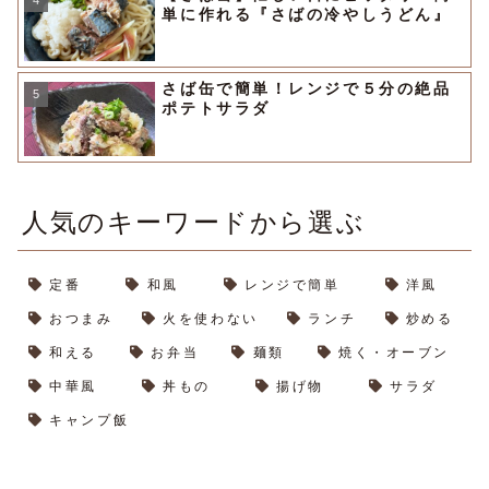
単に作れる『さばの冷やしうどん』
さば缶で簡単！レンジで５分の絶品
ポテトサラダ
人気のキーワードから選ぶ
定番
和風
レンジで簡単
洋風
おつまみ
火を使わない
ランチ
炒める
和える
お弁当
麺類
焼く・オーブン
中華風
丼もの
揚げ物
サラダ
キャンプ飯