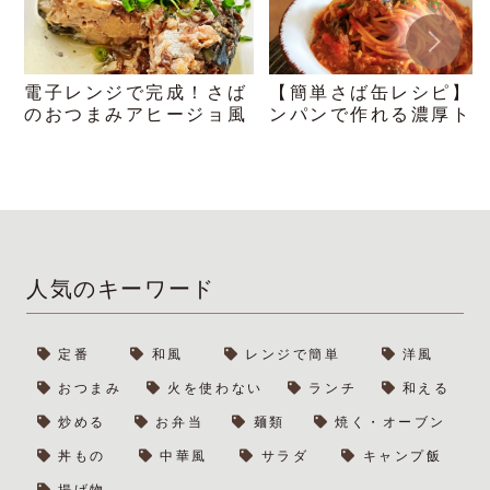
電子レンジで完成！さば
【簡単さば缶レシピ】
のおつまみアヒージョ風
ンパンで作れる濃厚ト
トパスタ！
人気のキーワード
定番
和風
レンジで簡単
洋風
おつまみ
火を使わない
ランチ
和える
炒める
お弁当
麺類
焼く・オーブン
丼もの
中華風
サラダ
キャンプ飯