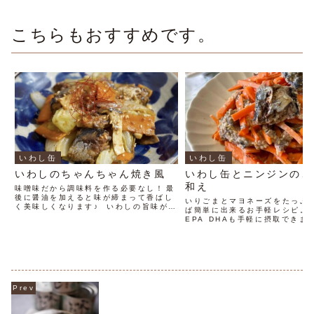
こちらもおすすめです。
いわし缶
いわし缶
いわしのちゃんちゃん焼き風
いわし缶とニンジンのご
和え
味噌味だから調味料を作る必要なし！⁡最
後に醤油を加えると味が締まって香ばし
いりごまとマヨネーズをたっぷ
く美味しくなります♪⁡ ⁡いわしの旨味がた
ば簡単に出来るお手軽レシピ。
っぷりなので、ノンオイルでもしっかり
EPA DHAも手軽に摂取できま
食べ応えのある味です。缶詰は『寒いわ
たっぷりな寒いわし水煮缶に塩
し味噌煮』を使用。
ているので、難しい調味料も使
いしく一品が完成します。 栄養
いけれど料理を作る時間がない
時にもおすすめです。