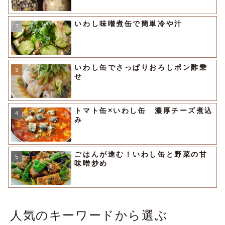
いわし味噌煮缶で簡単冷や汁
いわし缶でさっぱりおろしポン酢乗
せ
トマト缶×いわし缶 濃厚チーズ煮込
み
ごはんが進む！いわし缶と野菜の甘
味噌炒め
人気のキーワードから選ぶ