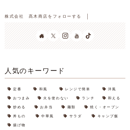
株式会社 髙木商店をフォローする
人気のキーワード
定番
和風
レンジで簡単
洋風
おつまみ
火を使わない
ランチ
和える
炒める
お弁当
麺類
焼く・オーブン
丼もの
中華風
サラダ
キャンプ飯
揚げ物