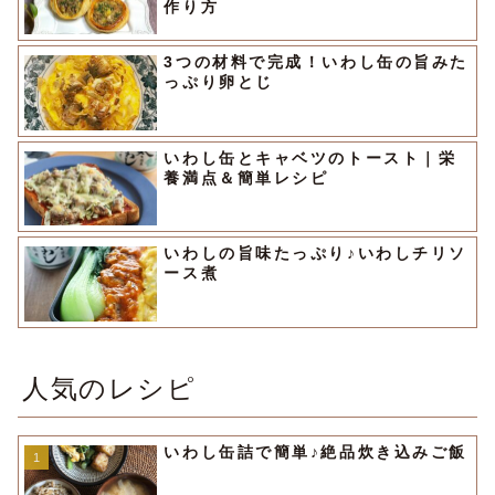
作り方
3つの材料で完成！いわし缶の旨みた
っぷり卵とじ
いわし缶とキャベツのトースト｜栄
養満点＆簡単レシピ
いわしの旨味たっぷり♪いわしチリソ
ース煮
人気のレシピ
いわし缶詰で簡単♪絶品炊き込みご飯