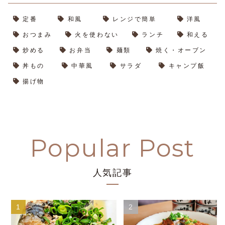
定番
和風
レンジで簡単
洋風
おつまみ
火を使わない
ランチ
和える
炒める
お弁当
麺類
焼く・オーブン
丼もの
中華風
サラダ
キャンプ飯
揚げ物
人気記事